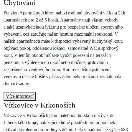
Ubytování
Penzion Apartmány Aldrov nabízí rodinné ubytování v 1kk a 2kk
apartmánech pro 2 až 5 hostů. Apartmány mají
vlastní vchody
a
také
uzamykatelnou lyžárnu
pro bezpečné uložení sportovního
vybavení, což zaručuje našim hostům
maximální soukromí
. V
našich apartmánech máte k dispozici vybavený kuchyňský kout,
obývací pokoj, oddělenou ložnici, samostatné WC a sprchový
kout. V letním období můžete využít posezení na terasách
penzionu s
výhledem do okolí
nebo možnost grilování u
zastřešeného venkovního krbu. Rodiny s dětmi jistě ocení
venkovní dětské hřiště s pískovištěm nebo možnost využití naši
domácí sauny
.
Více informací
Vítkovice v Krkonoších
Vítkovice v Krkonoších jsou
malebnou horskou obcí
v srdci
Libereckého kraje, nabízející
klidné prostředí
pro odpočinek i
aktivní dovolenou pro rodiny s dětmi. Leží v
nadmořské výšce 683