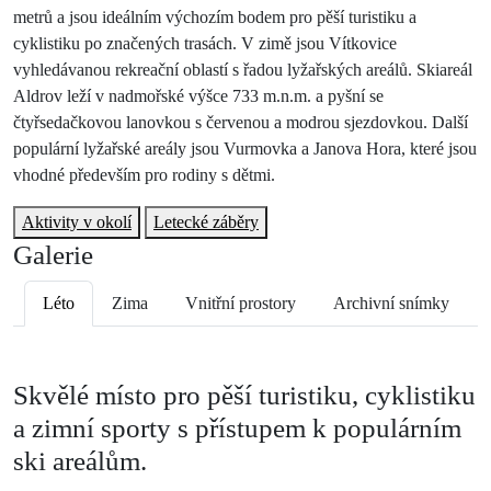
metrů
a jsou ideálním výchozím bodem pro
pěší turistiku
a
cyklistiku
po značených trasách. V zimě jsou Vítkovice
vyhledávanou rekreační oblastí s řadou lyžařských areálů. Skiareál
Aldrov leží v nadmořské výšce 733 m.n.m. a pyšní se
čtyřsedačkovou lanovkou s červenou a modrou sjezdovkou. Další
populární lyžařské areály jsou Vurmovka a Janova Hora, které jsou
vhodné především pro rodiny s dětmi.
Aktivity v okolí
Letecké záběry
Galerie
Léto
Zima
Vnitřní prostory
Archivní snímky
Skvělé místo pro pěší turistiku, cyklistiku
a zimní sporty s přístupem k populárním
ski areálům.