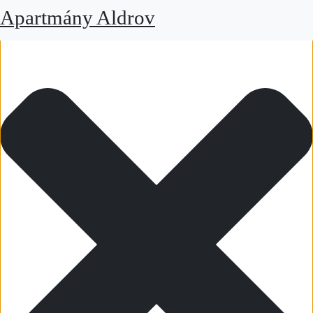
Spravovat Souhlas
Apartmány Aldrov